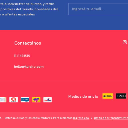
te al newsletter de Kurcho y recibí
s positivas del mundo, novedades del
o y ofertas especiales
Contactános
1141481519
hello@kurcho.com
Medios de envío
s.
Defensa de las y los consumidores. Para reclamos
ingresá acá.
/
Botón de arrepentimient