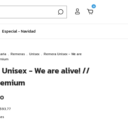
0
Especial - Navidad
aria
.
Remeras
.
Unisex
.
Remera Unisex - We are
remium
Unisex - We are alive! //
remium
00
.593,77
les