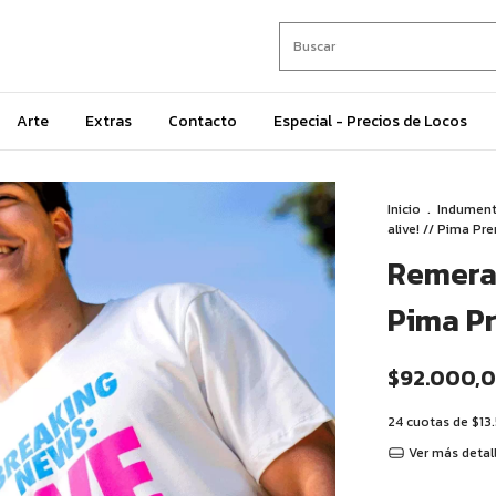
Arte
Extras
Contacto
Especial - Precios de Locos
Inicio
.
Indument
alive! // Pima P
Remera 
Pima P
$92.000,
24
cuotas de
$13
Ver más detal