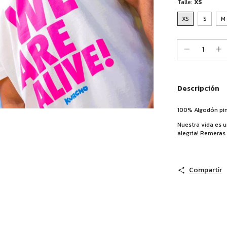
Talle:
XS
XS
S
M
Descripción
100% Algodón pim
Nuestra vida es u
alegría! Remeras 
Compartir