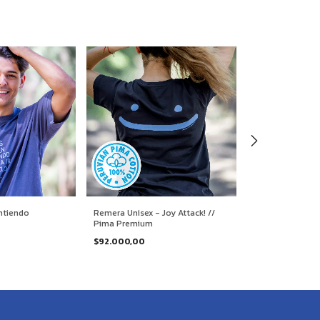
ntiendo
Remera Unisex - Joy Attack! //
Remera Hombre 
Pima Premium
Jugar
$92.000,00
$46.000,00