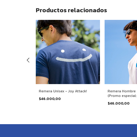
Productos relacionados
Evolution //
Remera Unisex - Joy Attack!
Remera Hombre -
(Promo especial
$46.000,00
Descuento ingre
$46.000,00
"PRECIOAMIGO" en
compra)