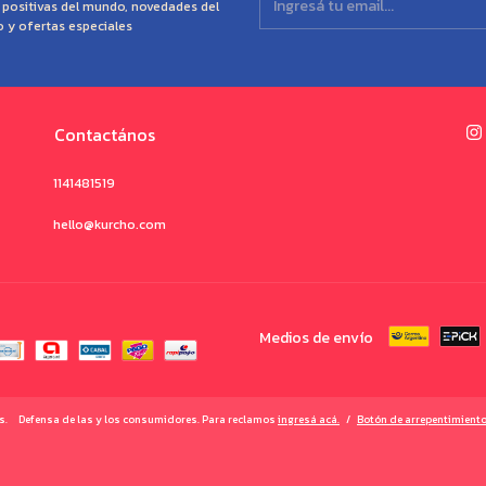
s positivas del mundo, novedades del
o y ofertas especiales
Contactános
1141481519
hello@kurcho.com
Medios de envío
s.
Defensa de las y los consumidores. Para reclamos
ingresá acá.
/
Botón de arrepentimient