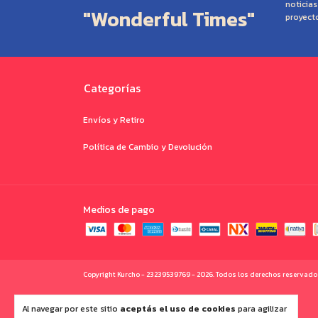
noticia
"Wonderful Times"
proyect
Categorías
Envíos y Retiro
Política de Cambio y Devolución
Medios de pago
Copyright Kurcho - 23239539769 - 2026. Todos los derechos reservado
Al navegar por este sitio
aceptás el uso de cookies
para agilizar