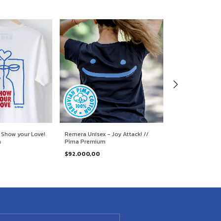
 Show your Love!
Remera Unisex - Joy Attack! //
Remera Unisex - 
m
Pima Premium
Pima Premium
$92.000,00
$92.000,00