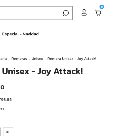
0
Especial - Navidad
aria
.
Remeras
.
Unisex
.
Remera Unisex - Joy Attack!
Unisex - Joy Attack!
00
796,88
les
XL