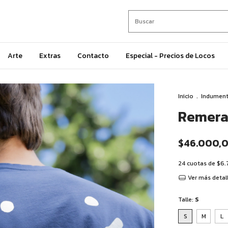
Arte
Extras
Contacto
Especial - Precios de Locos
Inicio
.
Indument
Remera 
$46.000,
24
cuotas de
$6.
Ver más detal
Talle:
S
S
M
L