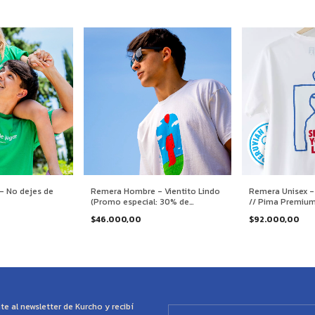
 No dejes de
Remera Hombre - Vientito Lindo
Remera Unisex -
(Promo especial: 30% de
// Pima Premiu
Descuento ingresando el cupón
$46.000,00
$92.000,00
"PRECIOAMIGO" en el carrito de
compra)
te al newsletter de Kurcho y recibí