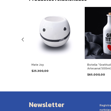
" - Cerámica
Mate Joy
Botella "Gratitu
3 - Pack
Artesanal 500ml
$25.300,00
$65.000,00
Newsletter
Registra
noticia