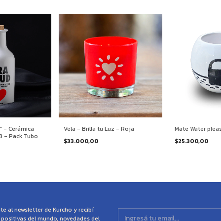
d" - Cerámica
Vela - Brilla tu Luz - Roja
Mate Water pleas
3 - Pack Tubo
$33.000,00
$25.300,00
te al newsletter de Kurcho y recibí
s positivas del mundo, novedades del