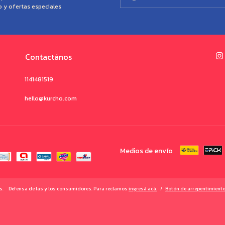
o y ofertas especiales
Contactános
1141481519
hello@kurcho.com
Medios de envío
s.
Defensa de las y los consumidores. Para reclamos
ingresá acá.
/
Botón de arrepentimient