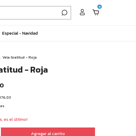
0
Especial - Navidad
.
Vela Gratitud - Roja
atitud - Roja
00
876,03
les
s, es el último!