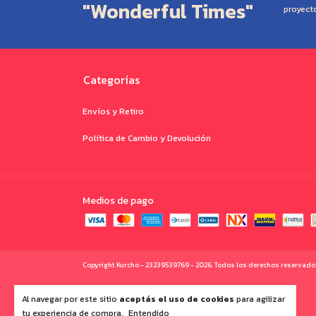
"Wonderful Times"
proyect
Categorías
Envíos y Retiro
Política de Cambio y Devolución
Medios de pago
Copyright Kurcho - 23239539769 - 2026. Todos los derechos reservado
Al navegar por este sitio
aceptás el uso de cookies
para agilizar
tu experiencia de compra.
Entendido