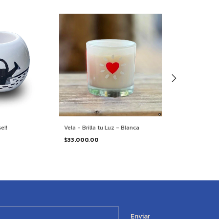
e!!
Vela - Brilla tu Luz - Blanca
Vela Gratitud - 
$33.000,00
$33.000,00