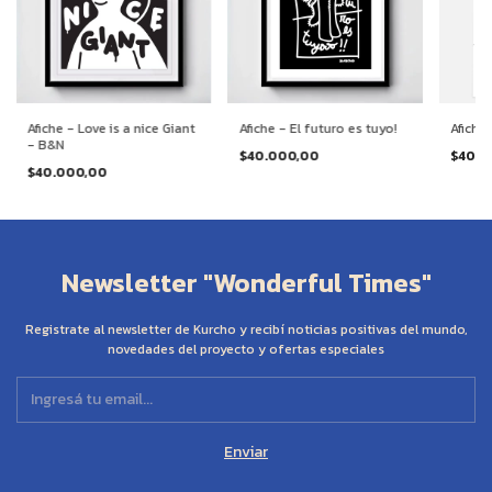
Afiche - Love is a nice Giant
Afiche - El futuro es tuyo!
Afiche 
- B&N
$40.000,00
$40.0
$40.000,00
Newsletter "Wonderful Times"
Registrate al newsletter de Kurcho y recibí noticias positivas del mundo,
novedades del proyecto y ofertas especiales